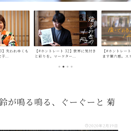
32】世界に気付き
【#ホントレート 35】読書が研ぎ澄
【#ホントレート
...
ます第六感。ステキを...
のない日常を写し
予鈴が鳴る鳴る、ぐーぐーと 菊
』
2020年2月19日