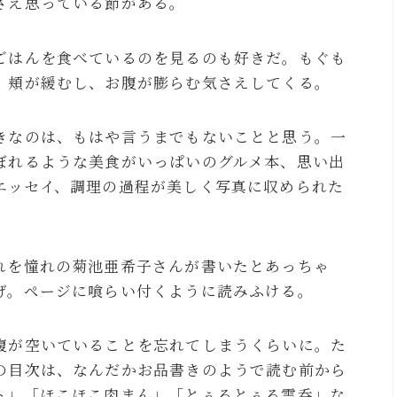
さえ思っている節がある。
ごはんを食べているのを見るのも好きだ。もぐも
、頬が緩むし、お腹が膨らむ気さえしてくる。
きなのは、もはや言うまでもないことと思う。一
ぼれるような美食がいっぱいのグルメ本、思い出
エッセイ、調理の過程が美しく写真に収められた
れを憧れの菊池亜希子さんが書いたとあっちゃ
げ。ページに喰らい付くように読みふける。
腹が空いていることを忘れてしまうくらいに。た
の目次は、なんだかお品書きのようで読む前から
ト」「ほこほこ肉まん」「とぅるとぅる雲呑」な