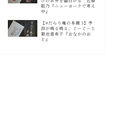
けの世界を面白がる 近藤
聡乃『ニューヨークで考え
中』
【#だらり庵の本棚 3】予
鈴が鳴る鳴る、ぐーぐーと
菊池亜希子『おなかのお
と』