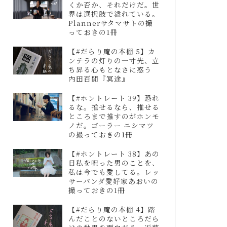
くか否か、それだけだ。世
界は選択肢で溢れている。
Plannerサタマサトの撮
っておきの1冊
【#だらり庵の本棚 5】カ
ンテラの灯りの一寸先、立
ち昇る心もとなさに惑う
内田百閒『冥途』
【#ホントレート 39】恐れ
るな。推せるなら、推せる
ところまで推すのがホンモ
ノだ。ゴーラー ニシマツ
の撮っておきの1冊
【#ホントレート 38】あの
日私を呪った男のことを、
私は今でも愛してる。レッ
サーパンダ愛好家あおいの
撮っておきの1冊
【#だらり庵の本棚 4】踏
んだことのないところだら