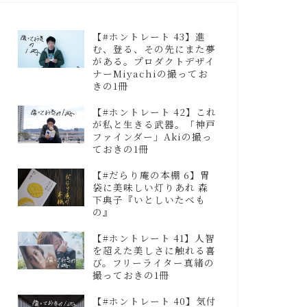
【#ホントレート 43】進
む、登る、その先にまた夢
がある。プロダクトデザイ
ナーMiyachiの撮ってお
きの1冊
【#ホントレート 42】これ
が私と生きる武器。「神戸
ファインダー」Akiの撮っ
ておきの1冊
【#だらり庵の本棚 6】胃
袋に美味しい灯りあれ 森
下典子『いとしいたべも
の』
【#ホントレート 41】人智
を超えた美しさに触れる喜
び。フリーライター真緒の
撮っておきの1冊
【#ホントレート 40】気付