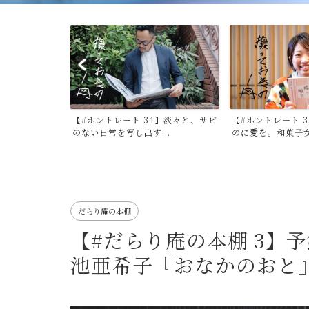
4】淡々と、サビ
【#ホントレート 33】失われゆくも
【#ホントレート 
..
のに愛を。和菓子女子...
と彩りを。マーケター
だらり庵の本棚
【#だらり庵の本棚 3】
池亜希子『おなかのおと