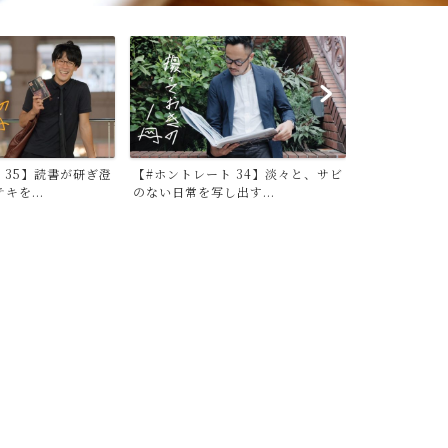
 34】淡々と、サビ
【#ホントレート 33】失われゆくも
【#ホントレー
出す...
のに愛を。和菓子女子...
と彩りを。マー