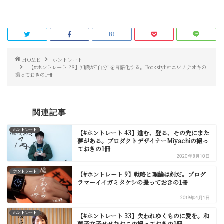
HOME
ホントレート
【#ホントレート 28】知識が“自分”を言語化する。Bookstylistニワノナオキの
撮っておきの1冊
関連記事
ホントレート
【#ホントレート 43】進む、登る、その先にまた
夢がある。プロダクトデザイナーMiyachiの撮っ
ておきの1冊
2020年8月10日
ホントレート
【#ホントレート 9】戦略と理論は剣だ。プログ
ラマーイイガミタケシの撮っておきの1冊
2019年4月1日
ホントレート
【#ホントレート 33】失われゆくものに愛を。和
菓子女子せせなおこの撮っておきの1冊