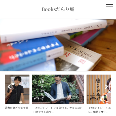
ントレート 34】淡々と、サビのない
【#ホントレート 33】失われゆくものに愛
【#ホント
写し出す...
を。和菓子女子...
を。マーケタ